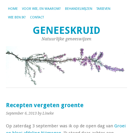
HOME
VOOR WIE, EN WAAROM?
BEHANDELWIJZEN
TARIEVEN
WIE BEN IK?
CONTACT
GENEESKRUID
Natuurlijke geneeswijzen
Recepten vergeten groente
September 6, 2013
by Lineke
Op zaterdag 3 september was ik op de open dag van
Groei
en bloei afdeling Nijmegen
. Ik stond daar achter een